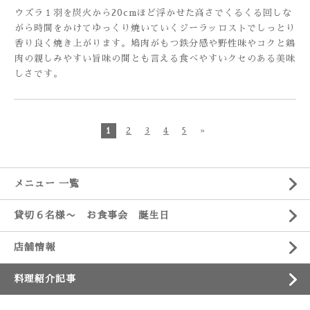
ウズラ１羽を炭火から20cmほど浮かせた高さでくるくる回しな
がら時間をかけてゆっくり焼いていくジーラッロストでしっとり
香り良く焼き上がります。鳩肉がもつ鉄分感や野性味やコクと鶏
肉の親しみやすい旨味の間とも言える食べやすいクセのある美味
しさです。
1
2
3
4
5
»
メニュー 一覧
貸切６名様〜 お食事会 誕生日
店舗情報
料理紹介記事