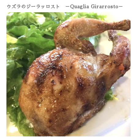
ウズラのジーラッロスト －Quaglia Girarrosto－