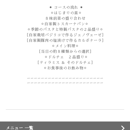
⚫︎ コースの流れ ⚫︎
⚪︎はじまりの皿⚪︎
８味前菜の盛り合わせ
⚪︎自家製トスカーナパン⚪︎
⚪︎季節のパスタと特製パスタの２品盛り⚪︎
［自家栽培バジリコで作るジェノヴェーゼ］
［自家製豚肉の塩漬けで作るカルボナーラ］
⚪︎メイン料理⚪︎
［当日の約８種類からの選択］
⚪︎ドルチェ ２品盛り⚪︎
［ティラミス ＆ そのドルチェ］
⚪︎お食事後のお飲み物⚪︎
ーーーーーーーーーーーーーーーーーーーーーー
ーーーーーーーーーーーーーーーーーーーーーー
メニュー 一覧